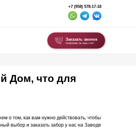
+7 (958) 578-17-18
Заказать звонок
позвоним за наш счет
ВЫБОР ПО ТИПУ
Модульные заборы и ограждения
й Дом, что для
Комбинированные заборы
Секционные заборы
ВОРОТА И КАЛИТКИ
жем о том, как вам нужно действовать, чтобы
Ворота откатные
ный выбор и заказать забор у нас на Заводе
Ворота распашные
Ворота складные гармошка