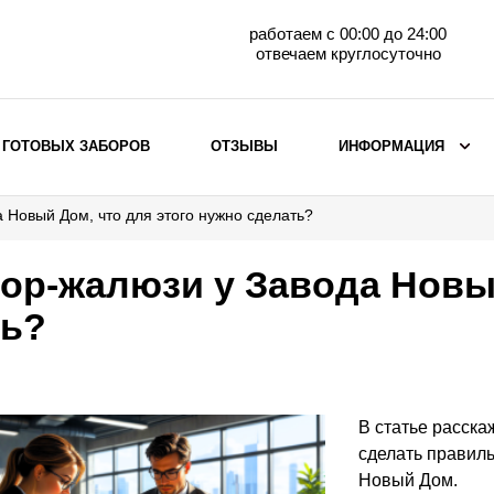
работаем с 00:00 до 24:00
отвечаем круглосуточно
 ГОТОВЫХ ЗАБОРОВ
ОТЗЫВЫ
ИНФОРМАЦИЯ
 Новый Дом, что для этого нужно сделать?
ВЫБОР ПО МАТЕРИАЛУ
Заборы с кирпичными столбами
бор-жалюзи у Завода Новы
Заборы из евроштакетника
ть?
горизонтального
Металлические заборы для дачи
Забор жалюзи с кирпичными столбами
Металлические заборы
В статье расска
Металлические ограждения
сделать правиль
Новый Дом.