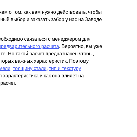
Каркасы ворот
жем о том, как вам нужно действовать, чтобы
Калитки
ный выбор и заказать забор у нас на Заводе
Входные группы
еобходимо связаться с менеджером для
ВСЕ ДЛЯ ЗАБОРА
предварительного расчета
. Вероятно, вы уже
те. Но такой расчет предназначен чтобы,
Панели для забора
оторых важных характеристик. Поэтому
мели
,
толщину стали
,
тип и текстуру
 характеристика и как она влияет на
расчет.