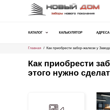
КАТАЛОГ
КАЛЬКУЛЯТОР
АДРЕСА
Главная
Как приобрести забор-жалюзи у Завода
ВЫБОР ПО МОДЕЛИ
Заборы Ранчо
Как приобрести за
Заборы Хай-тек
этого нужно сдела
Заборы Классика
Заборы Жалюзи
ВЫБОР ПО НАЗНАЧЕНИЮ
Заборы и ограждения для детских
садов