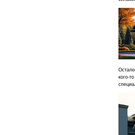
Остало
кого-то
специа