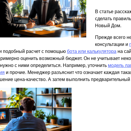
ВЫБОР ПО ХАРАКТЕРИСТИКАМ
В статье расска
Горизонтальные заборы
сделать правиль
Высокие заборы
Новый Дом.
Красивые, дизайнерские заборы
Прежде всего н
консультации и
ВЫБОР ПО СПОСОБУ МОНТАЖА
и подобный расчет с помощью
бота или калькулятора
на сай
примерно оценить возможный бюджет. Он не учитывает нек
Заборы под ключ
 нужно с ними определиться. Например, уточнить
модель ла
Готовые заборы
ия
и прочие. Менеджер разъяснит что означает каждая такая
Комплекты заборов-лего "сделай сам"
шение цена-качество. А затем выполнить предварительный 
Быстровозводимые заборы