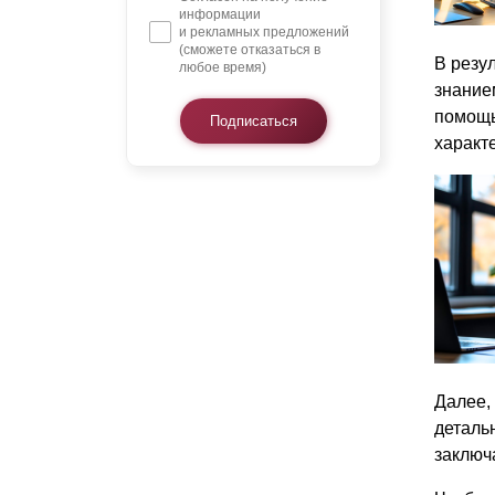
информации
и рекламных предложений
(сможете отказаться в
В резу
любое время)
знание
помощь
Подписаться
характ
Далее,
детальн
заключ