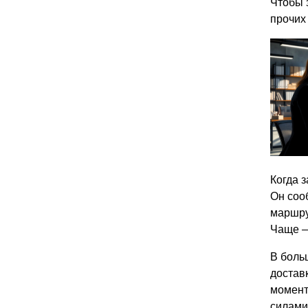
Чтобы 
прочих
Когда з
Он соо
маршру
Чаще —
В боль
достав
момент
силами