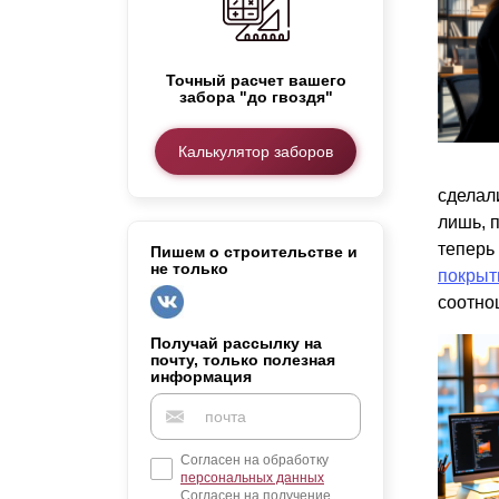
Заборы для дачи
Элитные заборы для коттеджей
Заборы и ограждения для школ
Точный расчет вашего
забора "до гвоздя"
Забор на участок 10 соток
Заборы и ограждения для дома
Калькулятор заборов
сделал
лишь, 
теперь
Пишем о строительстве и
не только
покрыт
соотно
Получай рассылку на
почту, только полезная
информация
Согласен на обработку
персональных данных
Согласен на получение