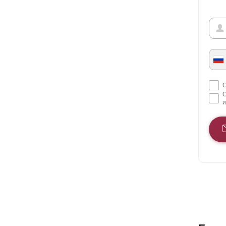
С
С
и