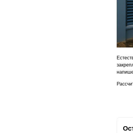
Естеств
закрепл
напише
Рассчи
Ос