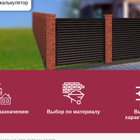
ВЫБОР ПО ХАРАКТЕРИСТИКАМ
 калькулятор
Горизонтальные заборы
Высокие заборы
Красивые, дизайнерские заборы
ВЫБОР ПО СПОСОБУ МОНТАЖА
Заборы под ключ
Готовые заборы
Комплекты заборов-лего "сделай сам"
Быстровозводимые заборы
назначению
Выбор по материалу
В
харак