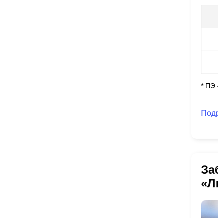
* ПЭ
Под
За
«Л