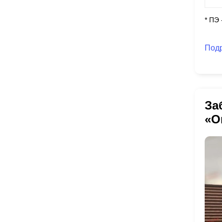
* ПЭ
Под
За
«О