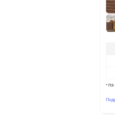
* ПЭ
Под