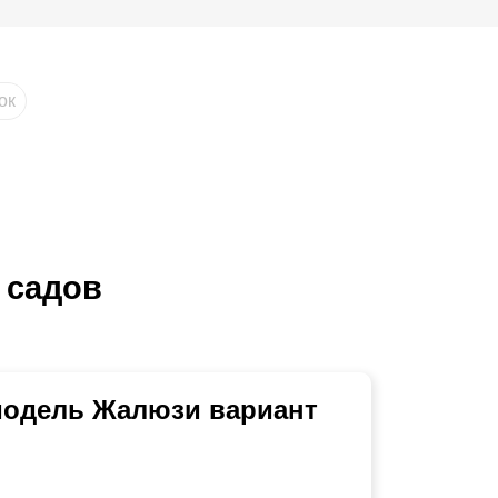
ок
 садов
 модель Жалюзи вариант