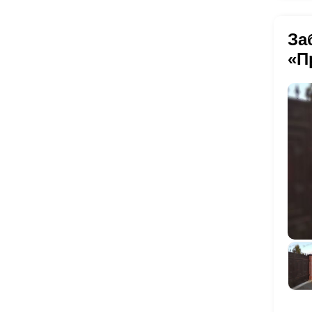
За
«П