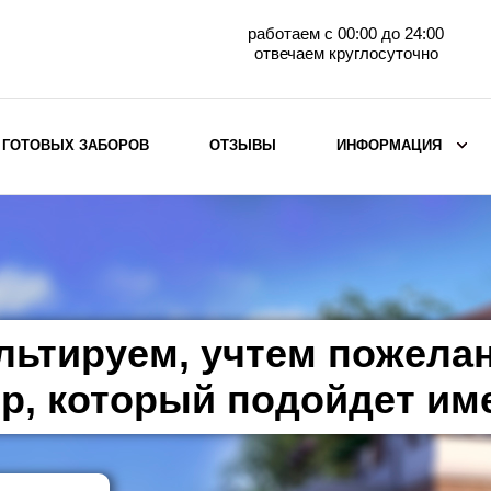
работаем с 00:00 до 24:00
отвечаем круглосуточно
 ГОТОВЫХ ЗАБОРОВ
ОТЗЫВЫ
ИНФОРМАЦИЯ
ВЫБОР ПО МАТЕРИАЛУ
Заборы с кирпичными столбами
Заборы из евроштакетника
горизонтального
льтируем, учтем пожела
Металлические заборы для дачи
Забор жалюзи с кирпичными столбами
р, который подойдет им
Металлические заборы
Металлические ограждения