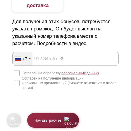
доставка
Металлические модели имеют ряд следующих
преимуществ:
Для получения этих бонусов, потребуется
указать промокод. Он будет выслан на
Простой монтаж. Возведение забора не требует
указанный номер телефона вместе с
квалификации и специального оборудования.
расчетом. Подробности в видео.
Конструкции выполняются из оцинкованной стали
толщиной 0,5—1,5 мм и предназначены для
+7
наружного использования, что обеспечивает
Согласен на обработку
персональных данных
долговечность и надежность.
Согласен на получение информации
и рекламных предложений (сможете отказаться в любое
За счет конструктивных отверстий и специальных
время)
систем креплений, забор устанавливается в
сжатые сроки. Конструкции являются
быстровозводимыми.
Декоративное покрытие — полиэстер или
Начать расчет
порошковая окраска имеет широкий выбор цветов,