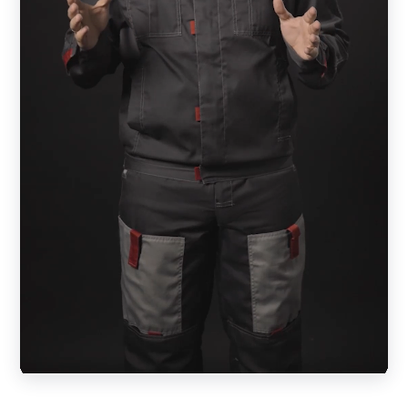
заполненного горизонтальными элементами —
ламелями. Ламели расположены под небольшим углом
друг к другу, что создает зазор в конструкции и
обеспечивает хорошую циркуляцию воздуха. Такой
забор позволяет просматривать территорию за
ограждением, но участок при этом закрытым от
посторонних глаз. Секции забора крепятся на столбы
любого типа.
Преимущества заборов-жалюзи
Ограждения-жалюзи обеспечивает максимальную
конфиденциальность вашего дома или бизнеса, а
широкая гамма ярких и стильных оттенков
придают конструкции элегантный и современный
вид.