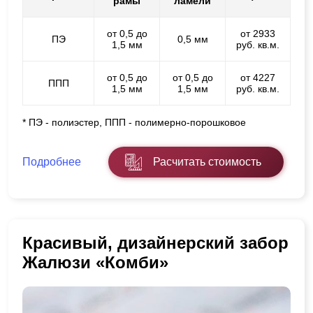
рамы
ламели
от 0,5 до
от 2933
ПЭ
0,5 мм
1,5 мм
руб. кв.м.
от 0,5 до
от 0,5 до
от 4227
ППП
1,5 мм
1,5 мм
руб. кв.м.
* ПЭ - полиэстер, ППП - полимерно-порошковое
Подробнее
Расчитать стоимость
Красивый, дизайнерский забор
Жалюзи «Комби»