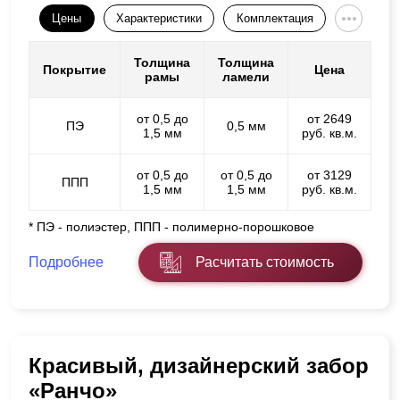
Цены
Характеристики
Комплектация
Толщина
Толщина
Покрытие
Цена
рамы
ламели
от 0,5 до
от 2649
ПЭ
0,5 мм
1,5 мм
руб. кв.м.
от 0,5 до
от 0,5 до
от 3129
ППП
1,5 мм
1,5 мм
руб. кв.м.
* ПЭ - полиэстер, ППП - полимерно-порошковое
Подробнее
Расчитать стоимость
Красивый, дизайнерский забор
«Ранчо»