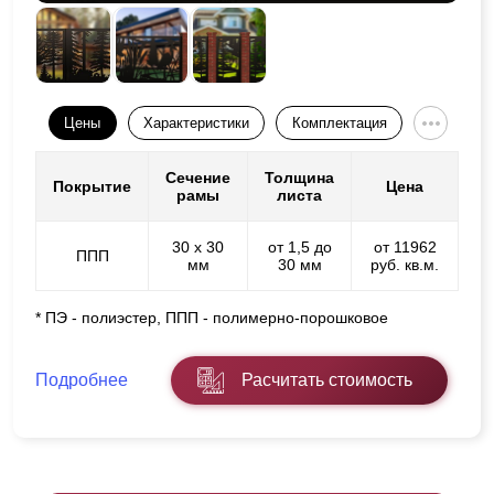
Цены
Характеристики
Комплектация
Сечение
Толщина
Покрытие
Цена
рамы
листа
30 х 30
от 1,5 до
от 11962
ППП
мм
30 мм
руб. кв.м.
* ПЭ - полиэстер, ППП - полимерно-порошковое
Подробнее
Расчитать стоимость