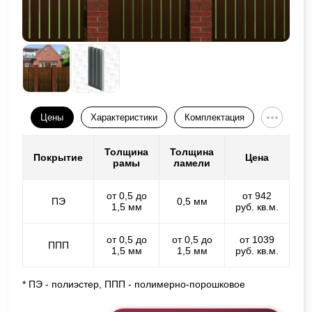
Цены
Характеристики
Комплектация
Толщина
Толщина
Покрытие
Цена
рамы
ламели
от 0,5 до
от 942
ПЭ
0,5 мм
1,5 мм
руб. кв.м.
от 0,5 до
от 0,5 до
от 1039
ППП
1,5 мм
1,5 мм
руб. кв.м.
* ПЭ - полиэстер, ППП - полимерно-порошковое