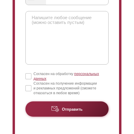
Особенностью этой модели является то, что забор
выглядит одинаково хорошо с обеих сторон. То есть,
у него нет изнаночной стороны. Это особенно
актуально в тех случаях, когда важно, чтобы забор
имел представительский вид с двух сторон.
Например, когда он расположен между соседними
участками.
Согласен на обработку
персональных
Ограждение получается двусторонним за счет
данных
особой укладки профиля, формой домика. Если
Согласен на получение информации
и рекламных предложений (сможете
посмотреть сбоку на уложенные профиля, то они
отказаться в любое время)
напоминают крыши домов.
Отправить
Выбор глубины секции, и соответственно
глубины
ламелей
остается за заказчиком. Чем
больше глубина секции, тем больше будет
высота
ламелей
. Высокие
ламели
придают забору