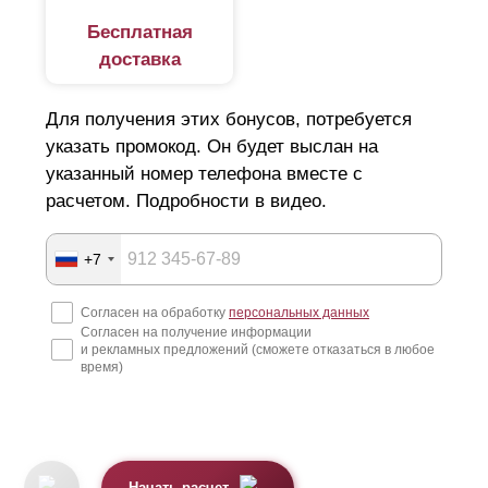
Размеры
ламелей
выбираются под индивидуальные
Бесплатная
вкусовые предпочтения. Но нужно учесть, что при
доставка
глубине секции 50 мм, высота
ламели
составит 73
мм; при глубине секции 60 мм - 87 мм; если секция
80 мм - то
ламели
105 мм.
Для получения этих бонусов, потребуется
указать промокод. Он будет выслан на
указанный номер телефона вместе с
расчетом. Подробности в видео.
+7
Согласен на обработку
персональных данных
Согласен на получение информации
и рекламных предложений (сможете отказаться в любое
время)