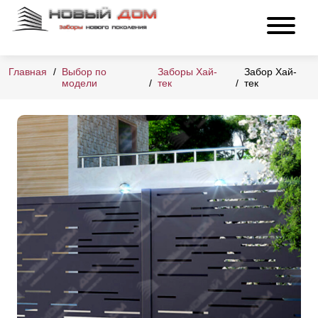
Главная
Выбор по
Заборы Хай-
Забор Хай-
модели
тек
тек