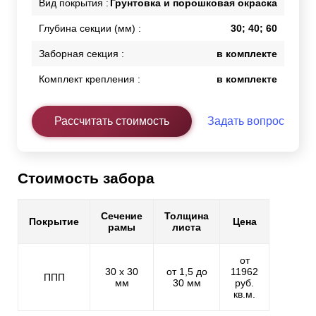
Вид покрытия :
Грунтовка и порошковая окраска
Глубина секции (мм) :
30; 40; 60
Заборная секция :
в комплекте
Комплект крепления :
в комплекте
Рассчитать стоимость
Задать вопрос
Стоимость забора
Сечение
Толщина
Покрытие
Цена
рамы
листа
от
30 х 30
от 1,5 до
11962
ППП
мм
30 мм
руб.
кв.м.