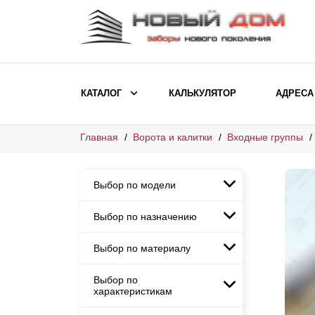
КАТАЛОГ
КАЛЬКУЛЯТОР
АДРЕСА
Главная
Ворота и калитки
Входные группы
ВЫБОР ПО МОДЕЛИ
Заборы Ранчо
Выбор по модели
Заборы Хай-тек
Заборы Классика
Выбор по назначению
Заборы Ранчо
Заборы Жалюзи
Заборы Хай-тек
Выбор по материалу
Заборы и ограждения для
Заборы Классика
детских садов
ВЫБОР ПО НАЗНАЧЕНИЮ
Заборы Жалюзи
Выбор по
Заборы с кирпичными столбами
Заборы для дачи
характеристикам
Заборы и ограждения для детских
Заборы из евроштакетника
Элитные заборы для коттеджей
садов