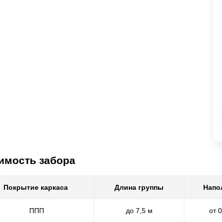
имость забора
Покрытие каркаса
Длина группы
Напо
ППП
до 7,5 м
от 