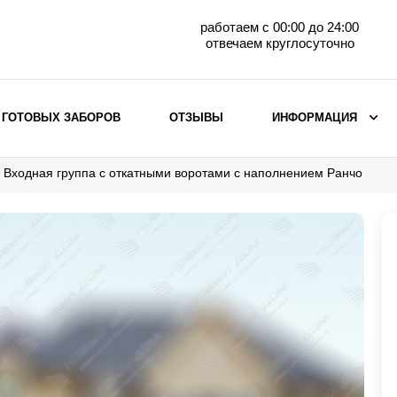
работаем с 00:00 до 24:00
отвечаем круглосуточно
 ГОТОВЫХ ЗАБОРОВ
ОТЗЫВЫ
ИНФОРМАЦИЯ
Входная группа с откатными воротами с наполнением Ранчо
ВЫБОР ПО МАТЕРИАЛУ
Заборы с кирпичными столбами
Заборы из евроштакетника
горизонтального
Металлические заборы для дачи
Забор жалюзи с кирпичными столбами
Металлические заборы
Металлические ограждения