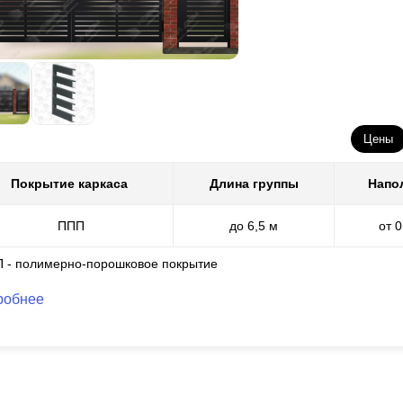
Цены
Покрытие каркаса
Длина группы
Напо
ППП
до 6,5 м
от 
П - полимерно-порошковое покрытие
робнее