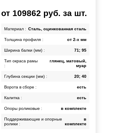
Каркасы ворот
от 109862 руб. за шт.
Калитки
Входные группы
Материал :
Сталь, оцинкованная сталь
Толщина профиля :
от 2-х мм
ВСЕ ДЛЯ ЗАБОРА
Ширина балки (мм) :
71; 95
Панели для забора
Тип окраса рамы
глянец, матовый,
:
муар
Глубина секции (мм) :
20; 40
Ворота в сборе :
есть
Калитка :
есть
Опоры роликовые :
в комплекте
Поддерживающие и опорные
в
ролики :
комплекте