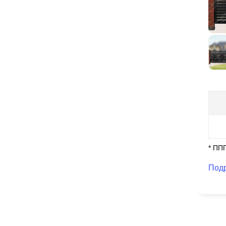
* ПП
Под