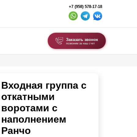
+7 (958) 578-17-18
Заказать звонок
позвоним за наш счет
ВЫБОР ПО ТИПУ
Модульные заборы и ограждения
Входная группа с
Комбинированные заборы
Секционные заборы
откатными
воротами с
ВОРОТА И КАЛИТКИ
наполнением
Ворота откатные
Ранчо
Ворота распашные
Ворота складные гармошка