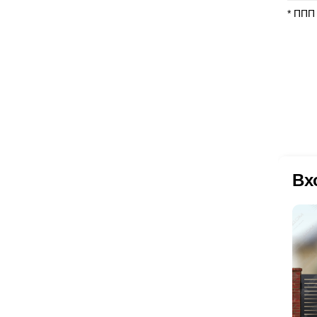
* ППП
Вх