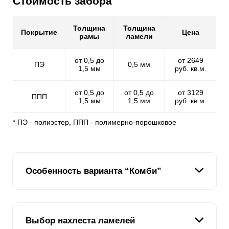
Стоимость забора
Толщина
Толщина
Покрытие
Цена
рамы
ламели
от 0,5 до
от 2649
ПЭ
0,5 мм
1,5 мм
руб. кв.м.
от 0,5 до
от 0,5 до
от 3129
ППП
1,5 мм
1,5 мм
руб. кв.м.
* ПЭ - полиэстер, ППП - полимерно-порошковое
Особенность варианта “Комби”
В каталоге наших заборов, можно подобрать модель
на любой вкус. Каждая разновидность по своему
Выбор нахлеста ламелей
уникальна и может удовлетворить именно ваш