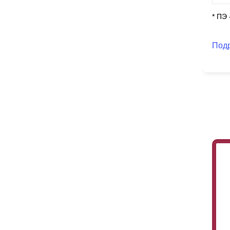
* ПЭ
Под