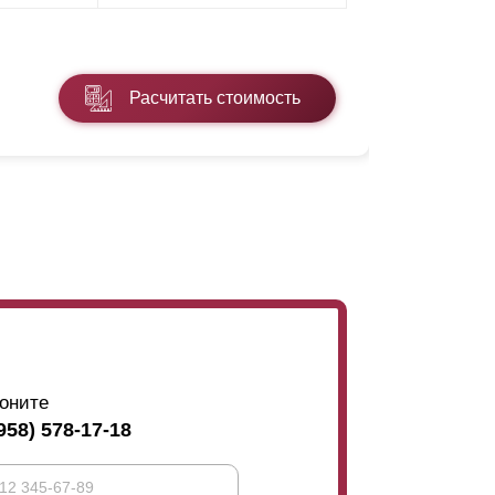
* ПЭ - поли
Расчитать стоимость
Подробнее
оните
958) 578-17-18