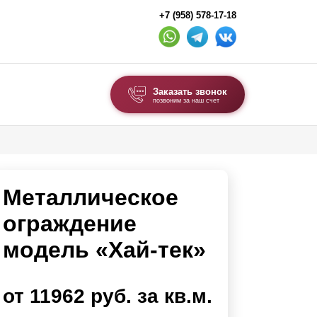
+7 (958) 578-17-18
Заказать звонок
позвоним за наш счет
ВЫБОР ПО ТИПУ
Модульные заборы и ограждения
Металлическое
Комбинированные заборы
Секционные заборы
ограждение
модель «Хай-тек»
ВОРОТА И КАЛИТКИ
Ворота откатные
от 11962 руб. за кв.м.
Ворота распашные
Ворота складные гармошка