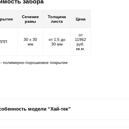
имость забора
Сечение
Толщина
крытие
Цена
рамы
листа
от
30 х 30
от 1,5 до
11962
ППП
мм
30 мм
руб.
кв.м.
 - полимерно-порошковое покрытие
собенность модели “Хай-тек”