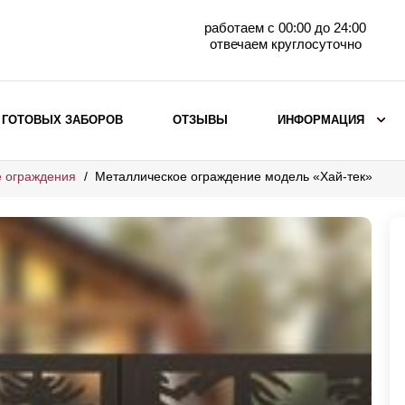
работаем с 00:00 до 24:00
отвечаем круглосуточно
 ГОТОВЫХ ЗАБОРОВ
ОТЗЫВЫ
ИНФОРМАЦИЯ
 ограждения
Металлическое ограждение модель «Хай-тек»
ВЫБОР ПО МАТЕРИАЛУ
Заборы с кирпичными столбами
Заборы из евроштакетника
горизонтального
Металлические заборы для дачи
Забор жалюзи с кирпичными столбами
Металлические заборы
Металлические ограждения