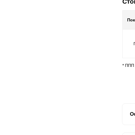
Сто
По
* ППП
О