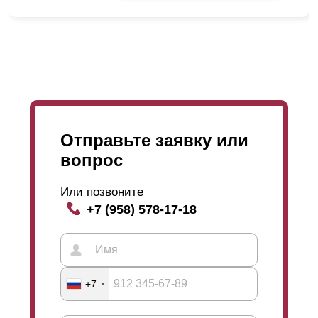
Отправьте заявку или
вопрос
Не смотря на внесённые изменения в высоту
ламели, глубина секции осталась прежней. Все также
Или позвоните
можно выбрать глубину: 50 мм, 60 мм и 80 мм. При
+7 (958) 578-17-18
этом данные изменения влияют только на дизайн, а
функциональные и эксплуатационные остаются не
Такой вариант угла обзора является отличительной
изменёнными независимо от выбора глубины секции.
особенностью забора модели жалюзи, причём при
Забор в любом случае остаётся одинаково
любой степени
нахлеста
. И всё-таки при изменении
надёжным, прочным и качественным. Дизайн может
степени
нахлеста
меняется и угол обзора. При
+7
меняться за счёт выбора глубины секции и
размещении ламелей встык, угол обзора становится
количества ламелей в одной секции забора, что
больше и при большем
нахлёсте
обзор становится
заказчик выбирает самостоятельно.