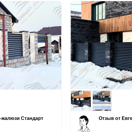
е-жалюзи Стандарт
Отзыв от Евг