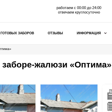
работаем с 00:00 до 24:00
отвечаем круглосуточно
 ГОТОВЫХ ЗАБОРОВ
ОТЗЫВЫ
ИНФОРМАЦИЯ
птима»
ВЫБОР ПО МАТЕРИАЛУ
Заборы с кирпичными столбами
 заборе-жалюзи «Оптима»
Заборы из евроштакетника
горизонтального
Металлические заборы для дачи
Забор жалюзи с кирпичными столбами
Металлические заборы
Металлические ограждения