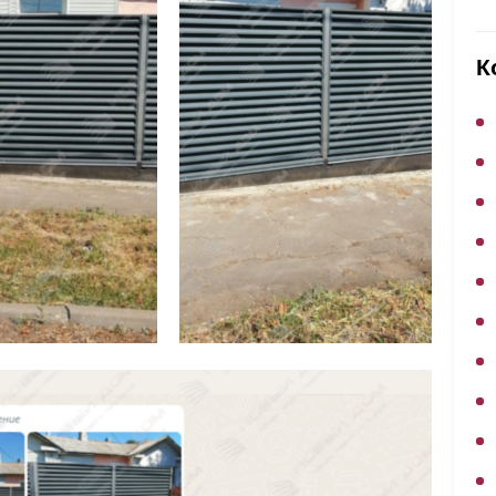
ВЫБОР ПО ХАРАКТЕРИСТИКАМ
Горизонтальные заборы
К
Высокие заборы
Красивые, дизайнерские заборы
ВЫБОР ПО СПОСОБУ МОНТАЖА
Заборы под ключ
Готовые заборы
Комплекты заборов-лего "сделай сам"
Быстровозводимые заборы