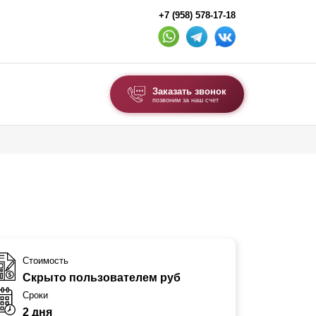
+7 (958) 578-17-18
Заказать звонок
позвоним за наш счет
ВЫБОР ПО ТИПУ
Модульные заборы и ограждения
Комбинированные заборы
Секционные заборы
ВОРОТА И КАЛИТКИ
Стоимость
Скрыто пользователем руб
Ворота откатные
Сроки
Ворота распашные
2 дня
Ворота складные гармошка