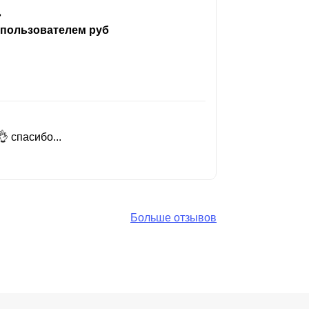
ь
 пользователем руб
 спасибо...
Добрый день
Читать вес
Больше отзывов