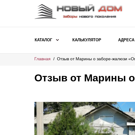
КАТАЛОГ
КАЛЬКУЛЯТОР
АДРЕСА
Главная
Отзыв от Марины о заборе-жалюзи «О
ВЫБОР ПО МОДЕЛИ
Заборы Ранчо
Отзыв от Марины о
Заборы Хай-тек
Заборы Классика
Заборы Жалюзи
ВЫБОР ПО НАЗНАЧЕНИЮ
Заборы и ограждения для детских
садов